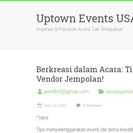
Skip
to
Uptown Events US
content
Inspirasi & Panduan Acara Tak Terlupakan
Berkreasi dalam Acara: T
Vendor Jempolan!
gek4869@gmail.com
Uncategoriz
June 10, 2025
0 Comment
“`html
Tips menyelenggarakan event, ide tema kreatif