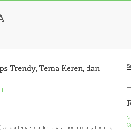
A
ips Trendy, Tema Keren, dan
S
ed
M
C
, vendor terbaik, dan tren acara modern sangat penting