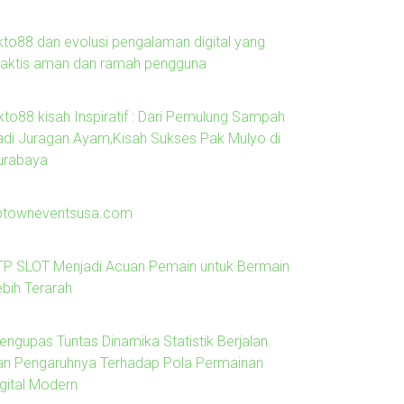
kto88 dan evolusi pengalaman digital yang
raktis aman dan ramah pengguna
kto88 kisah Inspiratif : Dari Pemulung Sampah
adi Juragan Ayam,Kisah Sukses Pak Mulyo di
urabaya
ptowneventsusa.com
TP SLOT Menjadi Acuan Pemain untuk Bermain
ebih Terarah
engupas Tuntas Dinamika Statistik Berjalan
an Pengaruhnya Terhadap Pola Permainan
igital Modern