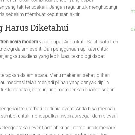
yang tak terlupakan. Jangan ragu untuk menghubungi
h
Anda sebelum membuat keputusan akhir.
 Harus Diketahui
d
a
tren acara modern
yang dapat Anda ikuti. Salah satu tren
ologi dalam event. Dari penggunaan aplikasi untuk
njangkau audiens yang lebih luas, teknologi dapat
 diterapkan dalam acara. Menu makanan sehat, pilihan
u meditasi telah menjadi pilihan yang banyak dipilih
untuk kesehatan, namun juga memberikan nuansa segar
engenai tren terbaru di dunia event. Anda bisa mencari
 sumber untuk mendapatkan inspirasi segar dan relevan.
yelenggarakan event adalah kunci utama untuk menarik
 tema yang menarik, vendor yang profesional, dan