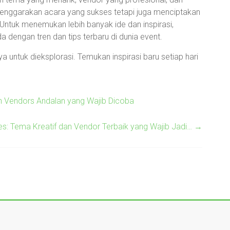
elenggarakan acara yang sukses tetapi juga menciptakan
ntuk menemukan lebih banyak ide dan inspirasi,
da dengan tren dan tips terbaru di dunia event.
 untuk dieksplorasi. Temukan inspirasi baru setiap hari
an Vendors Andalan yang Wajib Dicoba
s: Tema Kreatif dan Vendor Terbaik yang Wajib Jadi…
→