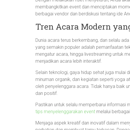
membangkitkan event dan menciptakan momen 
berbagai vendor dan berdiskusi tentang ide 
Tren Acara Modern yang
Dunia acara terus berkembang, dan selalu ad
yang semakin populer adalah pemanfaatan tekn
mengatur acara, hingga livestreaming untuk me
menjadikan acara lebih interaktif.
Selain teknologi, gaya hidup sehat juga mulai
minuman organik, dan kegiatan seperti yoga ata
oleh penyelenggara acara. Tidak hanya baik 
dan positif.
Pastikan untuk selalu memperbarui informasi m
tips menyelenggarakan event
melalui berbagai
Menjaga aspek kreatif dan inovatif dalam men
perhatian dan membuat tamu terkesan. Dengan