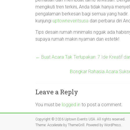
mengikuti tren terkini, Anda tidak hanya meny
pengalaman berkesan bagi semua yang hadir. U
kunjungi
uptowneventsusa
dan perbarui diri An
Tips desain rumah minimalis nggak ada habisnya
supaya rumah makin nyaman dan estetik!
←
Buat Acara Tak Terlupakan: 7 Ide Kreatif d
Bongkar Rahasia Acara Sukse
Leave a Reply
You must be
logged in
to post a comment.
Copyright © 2026
Uptown Events USA
. All rights reserved.
Theme:
Accelerate
by ThemeGrill. Powered by
WordPress
.