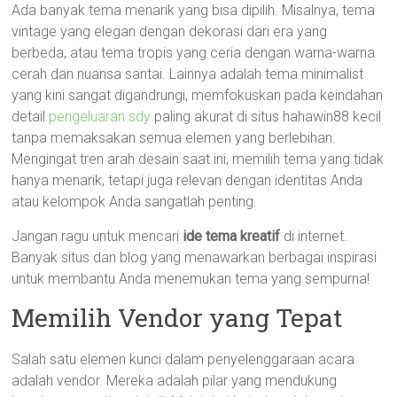
Ada banyak tema menarik yang bisa dipilih. Misalnya, tema
vintage yang elegan dengan dekorasi dari era yang
berbeda, atau tema tropis yang ceria dengan warna-warna
cerah dan nuansa santai. Lainnya adalah tema minimalist
yang kini sangat digandrungi, memfokuskan pada keindahan
detail
pengeluaran sdy
paling akurat di situs hahawin88 kecil
tanpa memaksakan semua elemen yang berlebihan.
Mengingat tren arah desain saat ini, memilih tema yang tidak
hanya menarik, tetapi juga relevan dengan identitas Anda
atau kelompok Anda sangatlah penting.
Jangan ragu untuk mencari
ide tema kreatif
di internet.
Banyak situs dan blog yang menawarkan berbagai inspirasi
untuk membantu Anda menemukan tema yang sempurna!
Memilih Vendor yang Tepat
Salah satu elemen kunci dalam penyelenggaraan acara
adalah vendor. Mereka adalah pilar yang mendukung