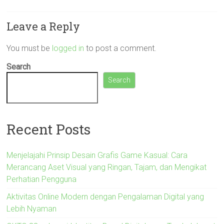
Leave a Reply
You must be
logged in
to post a comment.
Search
Search
Recent Posts
Menjelajahi Prinsip Desain Grafis Game Kasual: Cara
Merancang Aset Visual yang Ringan, Tajam, dan Mengikat
Perhatian Pengguna
Aktivitas Online Modern dengan Pengalaman Digital yang
Lebih Nyaman