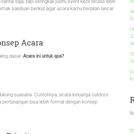
d
antai saja, tapi seringkali justru event kecil terasa lebih
, simak panduan berikut agar acara kamu berjalan lancar
A
D
O
T
onsep Acara
A
Sl
ling dasar:
Acara ini untuk apa?
S
Da
K
ndukung suasana. Contohnya, acara keluarga outdoor
 pertunangan bisa lebih formal dengan konsep
N
h