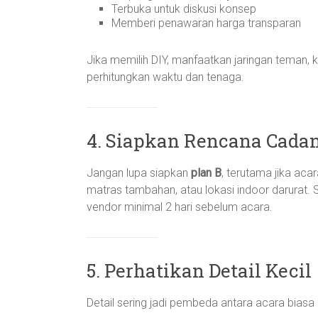
Terbuka untuk diskusi konsep
Memberi penawaran harga transparan
Jika memilih DIY, manfaatkan jaringan teman, kel
perhitungkan waktu dan tenaga.
4. Siapkan Rencana Cada
Jangan lupa siapkan
plan B
, terutama jika aca
matras tambahan, atau lokasi indoor darurat. Se
vendor minimal 2 hari sebelum acara.
5. Perhatikan Detail Kecil
Detail sering jadi pembeda antara acara bias