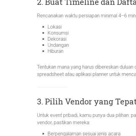
2. Buat Timeline dan Dafta
Rencanakan waktu persiapan minimal 4–6 mingg
Lokasi
Konsumsi
Dekorasi
Undangan
Hiburan
Tentukan mana yang harus dibereskan duluan 
spreadsheet atau aplikasi planner untuk mencat
3. Pilih Vendor yang Tepat
Untuk event pribadi, kamu punya dua pilihan: pa
vendor, pastikan mereka:
Berpengalaman sesuai jenis acara