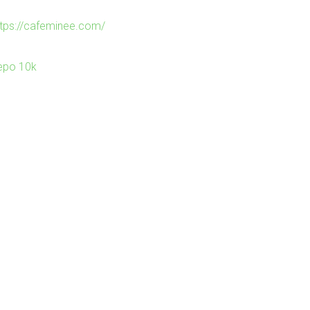
ttps://cafeminee.com/
epo 10k