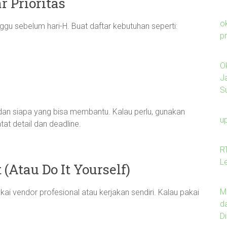
r Prioritas
o
u sebelum hari-H. Buat daftar kebutuhan seperti:
p
O
J
S
dan siapa yang bisa membantu. Kalau perlu, gunakan
u
at detail dan deadline.
R
L
 (Atau Do It Yourself)
M
kai vendor profesional atau kerjakan sendiri. Kalau pakai
d
D