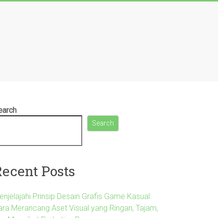
earch
Search
Recent Posts
enjelajahi Prinsip Desain Grafis Game Kasual:
ara Merancang Aset Visual yang Ringan, Tajam,