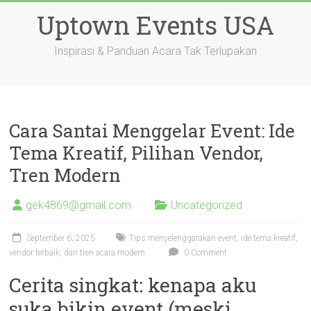
Skip
Uptown Events USA
to
content
Inspirasi & Panduan Acara Tak Terlupakan
Cara Santai Menggelar Event: Ide
Tema Kreatif, Pilihan Vendor,
Tren Modern
gek4869@gmail.com
Uncategorized
September 6, 2025
Tips menyelenggarakan event, ide tema kreatif,
vendor terbaik, dan tren acara modern
0 Comment
Cerita singkat: kenapa aku
suka bikin event (meski