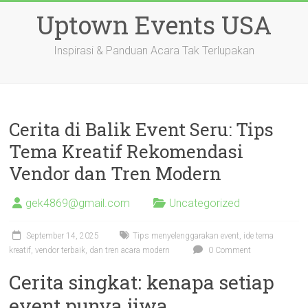
Skip
Uptown Events USA
to
content
Inspirasi & Panduan Acara Tak Terlupakan
Cerita di Balik Event Seru: Tips
Tema Kreatif Rekomendasi
Vendor dan Tren Modern
gek4869@gmail.com
Uncategorized
September 14, 2025
Tips menyelenggarakan event, ide tema
kreatif, vendor terbaik, dan tren acara modern
0 Comment
Cerita singkat: kenapa setiap
event punya jiwa