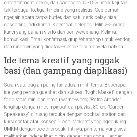
entertainment, dekor, dan cadangan 10-15% untuk kejutan
tak terduga. Ketiga: timeline yang realistis. Gue pernah
ngerjain acara tanpa buffer, dan satu detik delay bisa
cascading jadi drama. Keempat: delegasi. Pilih 2-3 orang
kunci yang paham visi lo dan beri wewenang. Kelima:
komunikasi. Email konfirmasi, grup WhatsApp untuk vendor,
dan rundown yang dicetak—simple tapi menyelamatkan.
Ide tema kreatif yang nggak
basi (dan gampang diaplikasi)
Salah satu bagian paling fun adalah milih tema. Beberapa
ide yang pernah gue lihat dan sukses: “Night Market” dengan
food stalls mini dan lampu warna-warni; “Retro Arcade”
lengkap dengan mesin pinball dan playlist 80-an; “Garden
Speakeasy” di ruang terbuka dengan cocktail station dan
kursi santai; atau konsep “Local Makers” yang ngedukung
UMKM dengan booth produk. Intinya, pilih tema yang bisa
melibatkan indera: lihat, cicip, denger, dan coba. Jangan