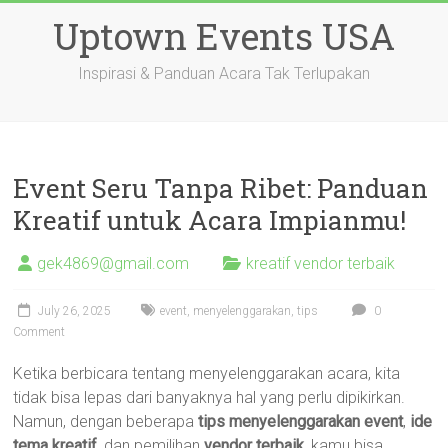
Skip
Uptown Events USA
to
content
Inspirasi & Panduan Acara Tak Terlupakan
Event Seru Tanpa Ribet: Panduan
Kreatif untuk Acara Impianmu!
gek4869@gmail.com
kreatif vendor terbaik
July 26, 2025
event
,
menyelenggarakan
,
tips
0
Comment
Ketika berbicara tentang menyelenggarakan acara, kita
tidak bisa lepas dari banyaknya hal yang perlu dipikirkan.
Namun, dengan beberapa
tips menyelenggarakan event
,
ide
tema kreatif
, dan pemilihan
vendor terbaik
, kamu bisa