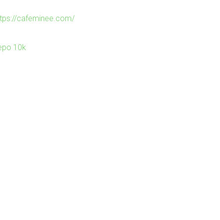
ttps://cafeminee.com/
epo 10k