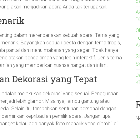
d
n yang akan menjadikan acara Anda tak terlupakan.
A
enarik
D
O
penting dalam merencanakan sebuah acara. Tema yang
T
n menarik. Bayangkan sebuah pesta dengan tema tropis,
A
la pantai dan menu makanan yang segar. Tidak hanya
Sl
ciptakan pengalaman yang lebih interaktif. Jenis tema
S
bohemian yang memberikan nuansa hangat dan intim.
Da
an Dekorasi yang Tepat
K
a adalah melakukan dekorasi yang sesuai. Penggunaan
njadi lebih glamor. Misalnya, lampu gantung atau
da. Selain itu, tambahkan sentuhan personal dengan
erminkan kepribadian pemilik acara. Jangan lupa,
N
banget kalau ada banyak foto menarik yang diambil di
h