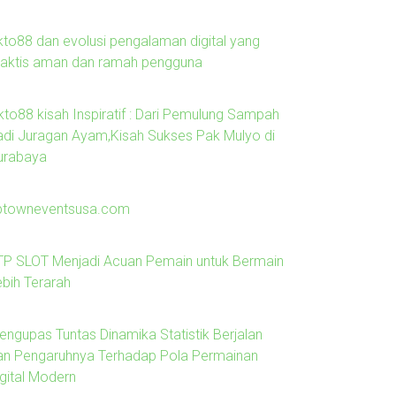
kto88 dan evolusi pengalaman digital yang
raktis aman dan ramah pengguna
kto88 kisah Inspiratif : Dari Pemulung Sampah
adi Juragan Ayam,Kisah Sukses Pak Mulyo di
urabaya
ptowneventsusa.com
TP SLOT Menjadi Acuan Pemain untuk Bermain
ebih Terarah
engupas Tuntas Dinamika Statistik Berjalan
an Pengaruhnya Terhadap Pola Permainan
igital Modern