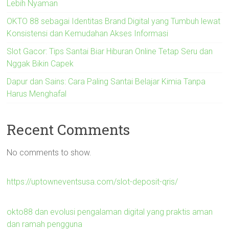
Lebih Nyaman
OKTO 88 sebagai Identitas Brand Digital yang Tumbuh lewat
Konsistensi dan Kemudahan Akses Informasi
Slot Gacor: Tips Santai Biar Hiburan Online Tetap Seru dan
Nggak Bikin Capek
Dapur dan Sains: Cara Paling Santai Belajar Kimia Tanpa
Harus Menghafal
Recent Comments
No comments to show.
https://uptowneventsusa.com/slot-deposit-qris/
okto88 dan evolusi pengalaman digital yang praktis aman
dan ramah pengguna