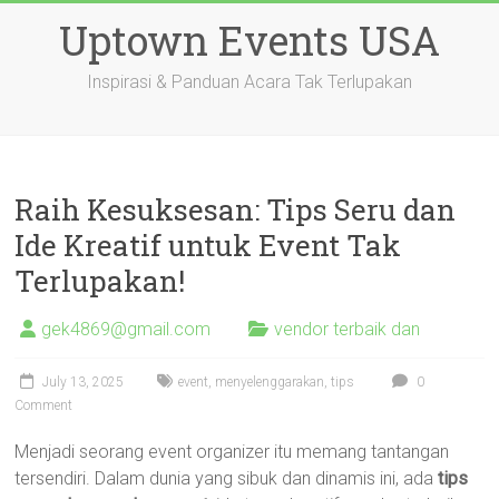
Skip
Uptown Events USA
to
content
Inspirasi & Panduan Acara Tak Terlupakan
Raih Kesuksesan: Tips Seru dan
Ide Kreatif untuk Event Tak
Terlupakan!
gek4869@gmail.com
vendor terbaik dan
July 13, 2025
event
,
menyelenggarakan
,
tips
0
Comment
Menjadi seorang event organizer itu memang tantangan
tersendiri. Dalam dunia yang sibuk dan dinamis ini, ada
tips