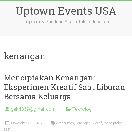
Skip
Uptown Events USA
to
content
Inspirasi & Panduan Acara Tak Terlupakan
kenangan
Menciptakan Kenangan:
Eksperimen Kreatif Saat Liburan
Bersama Keluarga
gek4869@gmail.com
Teknologi
November 20, 2025
eksperimen
,
kenangan
,
kreatif
,
menciptakan
,
saat