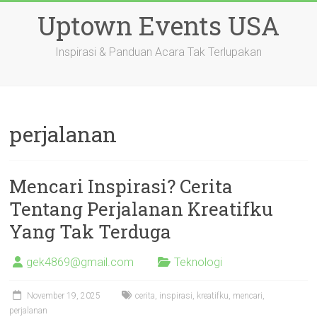
Skip
Uptown Events USA
to
content
Inspirasi & Panduan Acara Tak Terlupakan
perjalanan
Mencari Inspirasi? Cerita
Tentang Perjalanan Kreatifku
Yang Tak Terduga
gek4869@gmail.com
Teknologi
November 19, 2025
cerita
,
inspirasi
,
kreatifku
,
mencari
,
perjalanan