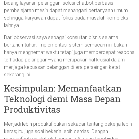
bidang layanan pelanggan, solusi chatbot berbasis
pembelajaran mesin dapat menangani pertanyaan umum
sehingga karyawan dapat fokus pada masalah kompleks
lainnya.
Dari observasi saya sebagai konsultan bisnis selama
bertahun-tahun, implementasi sistem semacam ini bukan
hanya menghemat waktu tetapi juga mempercepat respons
terhadap pelanggan—yang merupakan hal krusial dalam
menjaga kepuasan pelanggan di era persaingan ketat
sekarang ini.
Kesimpulan: Memanfaatkan
Teknologi demi Masa Depan
Produktivitas
Menjadi lebih produktif bukan sekadar tentang bekerja lebih
keras; itu juga soal bekerja lebih cerdas. Dengan
memanfaatkan alat-alat berbasis AI yang tepat—dari