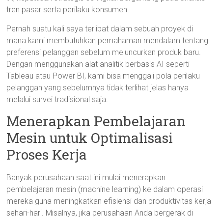
tren pasar serta perilaku konsumen.
Pernah suatu kali saya terlibat dalam sebuah proyek di
mana kami membutuhkan pemahaman mendalam tentang
preferensi pelanggan sebelum meluncurkan produk baru.
Dengan menggunakan alat analitik berbasis AI seperti
Tableau atau Power BI, kami bisa menggali pola perilaku
pelanggan yang sebelumnya tidak terlihat jelas hanya
melalui survei tradisional saja.
Menerapkan Pembelajaran
Mesin untuk Optimalisasi
Proses Kerja
Banyak perusahaan saat ini mulai menerapkan
pembelajaran mesin (machine learning) ke dalam operasi
mereka guna meningkatkan efisiensi dan produktivitas kerja
sehari-hari. Misalnya, jika perusahaan Anda bergerak di