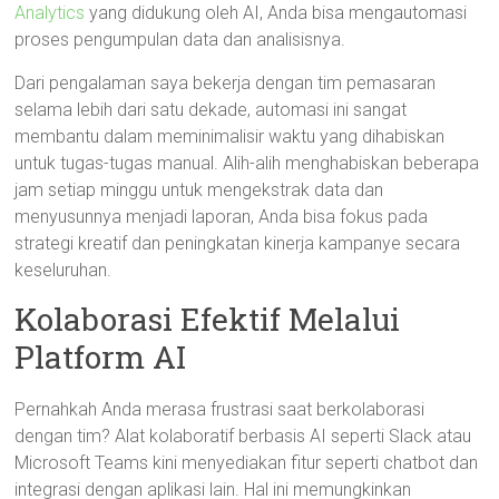
Analytics
yang didukung oleh AI, Anda bisa mengautomasi
proses pengumpulan data dan analisisnya.
Dari pengalaman saya bekerja dengan tim pemasaran
selama lebih dari satu dekade, automasi ini sangat
membantu dalam meminimalisir waktu yang dihabiskan
untuk tugas-tugas manual. Alih-alih menghabiskan beberapa
jam setiap minggu untuk mengekstrak data dan
menyusunnya menjadi laporan, Anda bisa fokus pada
strategi kreatif dan peningkatan kinerja kampanye secara
keseluruhan.
Kolaborasi Efektif Melalui
Platform AI
Pernahkah Anda merasa frustrasi saat berkolaborasi
dengan tim? Alat kolaboratif berbasis AI seperti Slack atau
Microsoft Teams kini menyediakan fitur seperti chatbot dan
integrasi dengan aplikasi lain. Hal ini memungkinkan