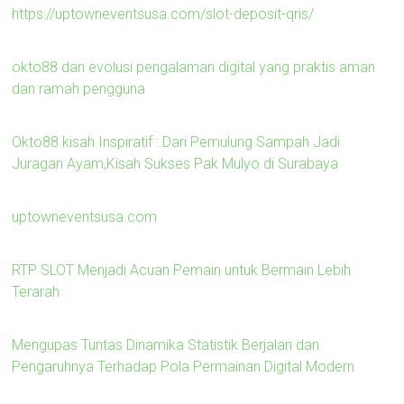
https://uptowneventsusa.com/slot-deposit-qris/
okto88 dan evolusi pengalaman digital yang praktis aman
dan ramah pengguna
Okto88 kisah Inspiratif : Dari Pemulung Sampah Jadi
Juragan Ayam,Kisah Sukses Pak Mulyo di Surabaya
uptowneventsusa.com
RTP SLOT Menjadi Acuan Pemain untuk Bermain Lebih
Terarah
Mengupas Tuntas Dinamika Statistik Berjalan dan
Pengaruhnya Terhadap Pola Permainan Digital Modern