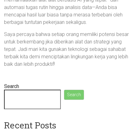
automasi tugas rutin hingga analisis data—Anda bisa
mencapai hasil luar biasa tanpa merasa terbebani oleh
berbagai tuntutan pekerjaan sekaligus.
Saya percaya bahwa setiap orang memiliki potensi besar
untuk berkembang jika diberikan alat dan strategi yang
tepat. Jadi mari kita gunakan teknologi sebagai sahabat
terbaik kita demi menciptakan lingkungan kerja yang lebih
baik dan lebih produktif!
Search
Search
Recent Posts