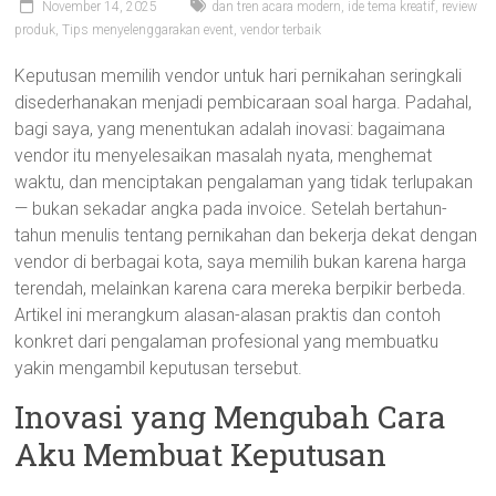
November 14, 2025
dan tren acara modern
,
ide tema kreatif
,
review
produk
,
Tips menyelenggarakan event
,
vendor terbaik
Keputusan memilih vendor untuk hari pernikahan seringkali
disederhanakan menjadi pembicaraan soal harga. Padahal,
bagi saya, yang menentukan adalah inovasi: bagaimana
vendor itu menyelesaikan masalah nyata, menghemat
waktu, dan menciptakan pengalaman yang tidak terlupakan
— bukan sekadar angka pada invoice. Setelah bertahun-
tahun menulis tentang pernikahan dan bekerja dekat dengan
vendor di berbagai kota, saya memilih bukan karena harga
terendah, melainkan karena cara mereka berpikir berbeda.
Artikel ini merangkum alasan-alasan praktis dan contoh
konkret dari pengalaman profesional yang membuatku
yakin mengambil keputusan tersebut.
Inovasi yang Mengubah Cara
Aku Membuat Keputusan