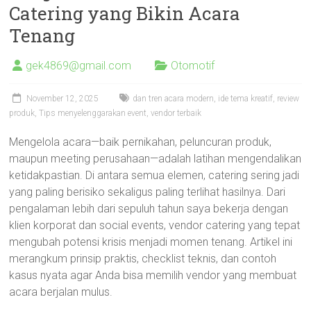
Catering yang Bikin Acara
Tenang
gek4869@gmail.com
Otomotif
November 12, 2025
dan tren acara modern
,
ide tema kreatif
,
review
produk
,
Tips menyelenggarakan event
,
vendor terbaik
Mengelola acara—baik pernikahan, peluncuran produk,
maupun meeting perusahaan—adalah latihan mengendalikan
ketidakpastian. Di antara semua elemen, catering sering jadi
yang paling berisiko sekaligus paling terlihat hasilnya. Dari
pengalaman lebih dari sepuluh tahun saya bekerja dengan
klien korporat dan social events, vendor catering yang tepat
mengubah potensi krisis menjadi momen tenang. Artikel ini
merangkum prinsip praktis, checklist teknis, dan contoh
kasus nyata agar Anda bisa memilih vendor yang membuat
acara berjalan mulus.