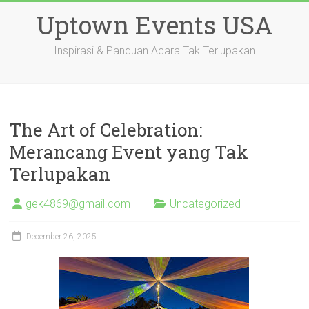
Skip
Uptown Events USA
to
content
Inspirasi & Panduan Acara Tak Terlupakan
The Art of Celebration:
Merancang Event yang Tak
Terlupakan
gek4869@gmail.com
Uncategorized
December 26, 2025