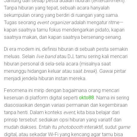
Jantung dari setiap pesta adalah hiburan (
entertainment
).
Tanpa hiburan yang tepat, sebuah acara hanyalah
sekumpulan orang yang berdiri di ruangan yang sama.
Tugas seorang
event organizer
adalah mengatur ritme—
kapan saatnya tamu fokus mendengarkan pidato, kapan
saatnya makan, dan kapan saatnya bersenang-senang.
Di era modern ini, definisi hiburan di sebuah pesta semakin
meluas. Selain
live band
atau DJ, tamu sering kali mencari
hiburan personal di sela-sela acara (misalnya saat
menunggu hidangan keluar atau saat
break
). Gawai pintar
menjadi jendela hiburan instan mereka.
Fenomena ini mirip dengan bagaimana orang mencari
keseruan di platform digital seperti
okto88
. Nama ini sering
diasosiasikan dengan variasi permainan dan kegembiraan
tanpa henti. Dalam konteks
event
, kita bisa belajar dari
prinsip tersebut: sediakan opsi hiburan yang variatif dan
mudah diakses. Entah itu
photobooth
interaktif, sudut
game
digital, atau sekadar Wi-Fi yang kencang agar tamu bisa