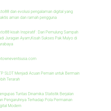
kto88 dan evolusi pengalaman digital yang
raktis aman dan ramah pengguna
kto88 kisah Inspiratif : Dari Pemulung Sampah
adi Juragan Ayam,Kisah Sukses Pak Mulyo di
urabaya
ptowneventsusa.com
TP SLOT Menjadi Acuan Pemain untuk Bermain
ebih Terarah
engupas Tuntas Dinamika Statistik Berjalan
an Pengaruhnya Terhadap Pola Permainan
igital Modern