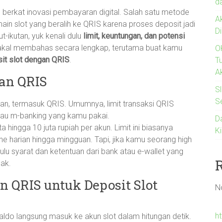
d
berkat inovasi pembayaran digital. Salah satu metode
A
in slot yang beralih ke QRIS karena proses deposit jadi
D
t-ikutan, yuk kenali dulu
limit, keuntungan, dan potensi
i bakal membahas secara lengkap, terutama buat kamu
O
sit slot dengan QRIS
.
T
A
gan QRIS
Sl
S
n, termasuk QRIS. Umumnya, limit transaksi QRIS
 atau m-banking yang kamu pakai.
Da
ta hingga 10 juta rupiah per akun. Limit ini biasanya
K
ne harian hingga mingguan. Tapi, jika kamu seorang high
dulu syarat dan ketentuan dari bank atau e-wallet yang
ak.
QRIS untuk Deposit Slot
N
h
ldo langsung masuk ke akun slot dalam hitungan detik.