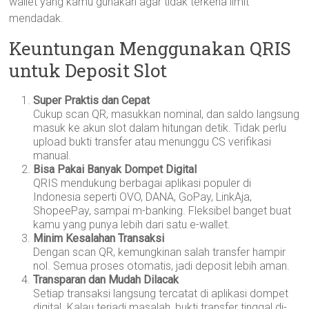
wallet yang kamu gunakan agar tidak terkena limit
mendadak.
Keuntungan Menggunakan QRIS
untuk Deposit Slot
Super Praktis dan Cepat
Cukup scan QR, masukkan nominal, dan saldo langsung
masuk ke akun slot dalam hitungan detik. Tidak perlu
upload bukti transfer atau menunggu CS verifikasi
manual.
Bisa Pakai Banyak Dompet Digital
QRIS mendukung berbagai aplikasi populer di
Indonesia seperti OVO, DANA, GoPay, LinkAja,
ShopeePay, sampai m-banking. Fleksibel banget buat
kamu yang punya lebih dari satu e-wallet.
Minim Kesalahan Transaksi
Dengan scan QR, kemungkinan salah transfer hampir
nol. Semua proses otomatis, jadi deposit lebih aman.
Transparan dan Mudah Dilacak
Setiap transaksi langsung tercatat di aplikasi dompet
digital. Kalau terjadi masalah, bukti transfer tinggal di-