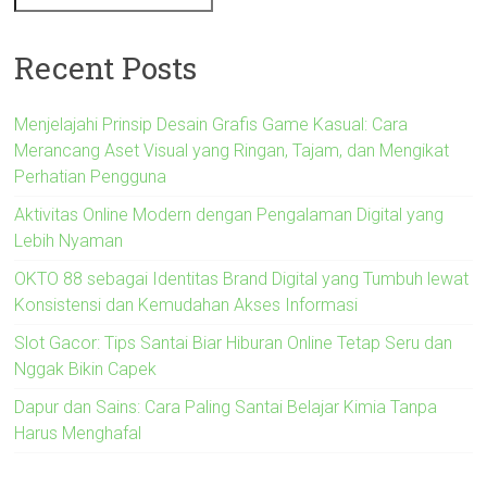
Recent Posts
Menjelajahi Prinsip Desain Grafis Game Kasual: Cara
Merancang Aset Visual yang Ringan, Tajam, dan Mengikat
Perhatian Pengguna
Aktivitas Online Modern dengan Pengalaman Digital yang
Lebih Nyaman
OKTO 88 sebagai Identitas Brand Digital yang Tumbuh lewat
Konsistensi dan Kemudahan Akses Informasi
Slot Gacor: Tips Santai Biar Hiburan Online Tetap Seru dan
Nggak Bikin Capek
Dapur dan Sains: Cara Paling Santai Belajar Kimia Tanpa
Harus Menghafal