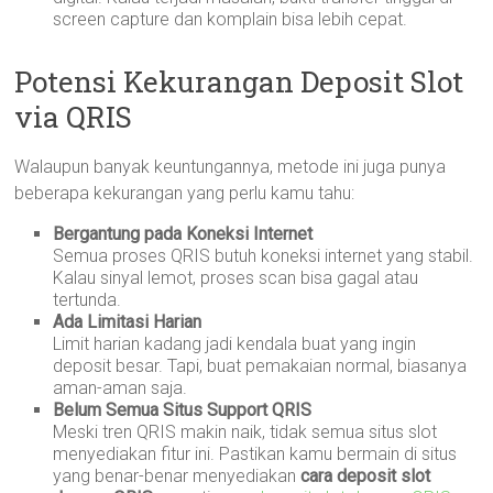
screen capture dan komplain bisa lebih cepat.
Potensi Kekurangan Deposit Slot
via QRIS
Walaupun banyak keuntungannya, metode ini juga punya
beberapa kekurangan yang perlu kamu tahu:
Bergantung pada Koneksi Internet
Semua proses QRIS butuh koneksi internet yang stabil.
Kalau sinyal lemot, proses scan bisa gagal atau
tertunda.
Ada Limitasi Harian
Limit harian kadang jadi kendala buat yang ingin
deposit besar. Tapi, buat pemakaian normal, biasanya
aman-aman saja.
Belum Semua Situs Support QRIS
Meski tren QRIS makin naik, tidak semua situs slot
menyediakan fitur ini. Pastikan kamu bermain di situs
yang benar-benar menyediakan
cara deposit slot