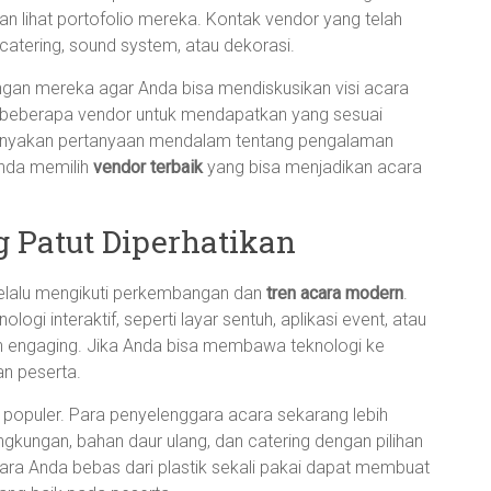
n lihat portofolio mereka. Kontak vendor yang telah
 catering, sound system, atau dekorasi.
gan mereka agar Anda bisa mendiskusikan visi acara
beberapa vendor untuk mendapatkan yang sesuai
anyakan pertanyaan mendalam tentang pengalaman
Anda memilih
vendor terbaik
yang bisa menjadikan acara
 Patut Diperhatikan
selalu mengikuti perkembangan dan
tren acara modern
.
ogi interaktif, seperti layar sentuh, aplikasi event, atau
h engaging. Jika Anda bisa membawa teknologi ke
n peserta.
 populer. Para penyelenggara acara sekarang lebih
gkungan, bahan daur ulang, dan catering dengan pilihan
cara Anda bebas dari plastik sekali pakai dapat membuat