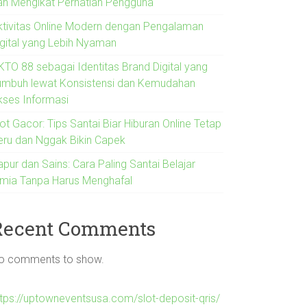
an Mengikat Perhatian Pengguna
ktivitas Online Modern dengan Pengalaman
igital yang Lebih Nyaman
KTO 88 sebagai Identitas Brand Digital yang
umbuh lewat Konsistensi dan Kemudahan
kses Informasi
ot Gacor: Tips Santai Biar Hiburan Online Tetap
eru dan Nggak Bikin Capek
pur dan Sains: Cara Paling Santai Belajar
imia Tanpa Harus Menghafal
Recent Comments
o comments to show.
ttps://uptowneventsusa.com/slot-deposit-qris/