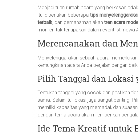
Menjadi tuan rumah acara yang berkesan adal
itu, diperlukan beberapa
tips menyelenggaraka
terbaik
, dan pemahaman akan
tren acara mod
momen tak terlupakan dalam event istimewa 
Merencanakan dan Men
Menyelenggarakan sebuah acara memerlukan pe
kemungkinan acara Anda berjalan dengan baik
Pilih Tanggal dan Lokasi
Tentukan tanggal yang cocok dan pastikan tid
sama. Selain itu, lokasi juga sangat penting. 
memiliki kapasitas yang memadai, dan suasan
dengan tema acara akan memberikan pengalam
Ide Tema Kreatif untuk