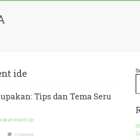
A
nt ide
S
upakan: Tips dan Tema Seru
rakan event ide
M
C
0 Comment