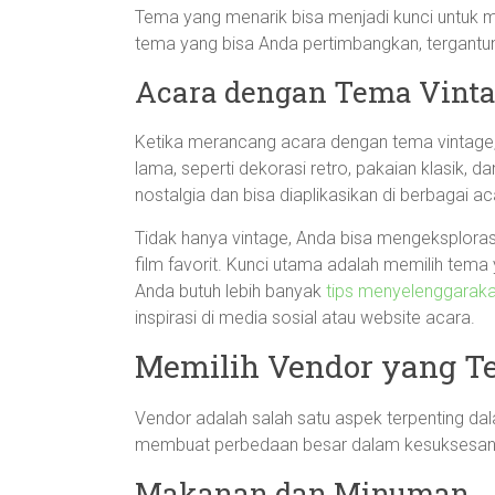
Tema yang menarik bisa menjadi kunci untuk 
tema yang bisa Anda pertimbangkan, tergantun
Acara dengan Tema Vint
Ketika merancang acara dengan tema vintage
lama, seperti dekorasi retro, pakaian klasik,
nostalgia dan bisa diaplikasikan di berbagai ac
Tidak hanya vintage, Anda bisa mengeksplorasi
film favorit. Kunci utama adalah memilih tema
Anda butuh lebih banyak
tips menyelenggaraka
inspirasi di media sosial atau website acara.
Memilih Vendor yang T
Vendor adalah salah satu aspek terpenting da
membuat perbedaan besar dalam kesuksesan
Makanan dan Minuman