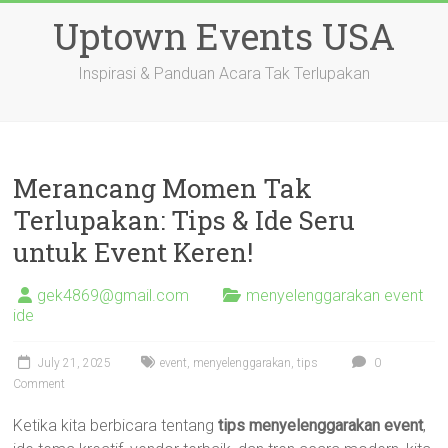
Skip
Uptown Events USA
to
content
Inspirasi & Panduan Acara Tak Terlupakan
Merancang Momen Tak
Terlupakan: Tips & Ide Seru
untuk Event Keren!
gek4869@gmail.com
menyelenggarakan event
ide
July 21, 2025
event
,
menyelenggarakan
,
tips
0
Comment
Ketika kita berbicara tentang
tips menyelenggarakan event
,