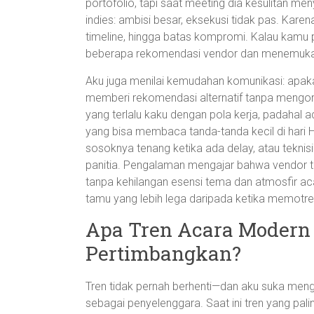
portofolio, tapi saat meeting dia kesulitan m
indies: ambisi besar, eksekusi tidak pas. Karena
timeline, hingga batas kompromi. Kalau kamu 
beberapa rekomendasi vendor dan menemukan 
Aku juga menilai kemudahan komunikasi: apak
memberi rekomendasi alternatif tanpa mengor
yang terlalu kaku dengan pola kerja, padahal aca
yang bisa membaca tanda-tanda kecil di hari H
sosoknya tenang ketika ada delay, atau tekni
panitia. Pengalaman mengajar bahwa vendor 
tanpa kehilangan esensi tema dan atmosfir aca
tamu yang lebih lega daripada ketika memotr
Apa Tren Acara Modern
Pertimbangkan?
Tren tidak pernah berhenti—dan aku suka meng
sebagai penyelenggara. Saat ini tren yang pa