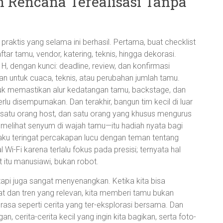
n Rencana Terealisasi Tanpa
 praktis yang selama ini berhasil. Pertama, buat checklist
tar tamu, vendor, katering, teknis, hingga dekorasi.
H, dengan kunci: deadline, review, dan konfirmasi
an untuk cuaca, teknis, atau perubahan jumlah tamu.
ntuk memastikan alur kedatangan tamu, backstage, dan
rlu disempurnakan. Dan terakhir, bangun tim kecil di luar
r, satu orang host, dan satu orang yang khusus mengurus
 melihat senyum di wajah tamu—itu hadiah nyata bagi
 aku teringat percakapan lucu dengan teman tentang
i-Fi karena terlalu fokus pada presisi; ternyata hal
t itu manusiawi, bukan robot.
pi juga sangat menyenangkan. Ketika kita bisa
 dan tren yang relevan, kita memberi tamu bukan
asa seperti cerita yang ter-eksplorasi bersama. Dan
an, cerita-cerita kecil yang ingin kita bagikan, serta foto-