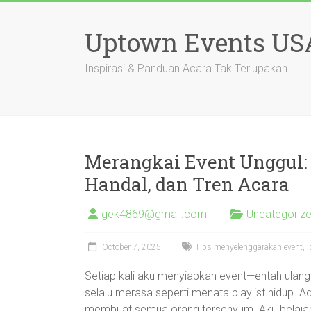
Skip
to
Uptown Events US
content
Inspirasi & Panduan Acara Tak Terlupakan
Merangkai Event Unggul: 
Handal, dan Tren Acara
gek4869@gmail.com
Uncategoriz
October 7, 2025
Tips menyelenggarakan event, id
Setiap kali aku menyiapkan event—entah ulang
selalu merasa seperti menata playlist hidup. 
membuat semua orang tersenyum. Aku belajar