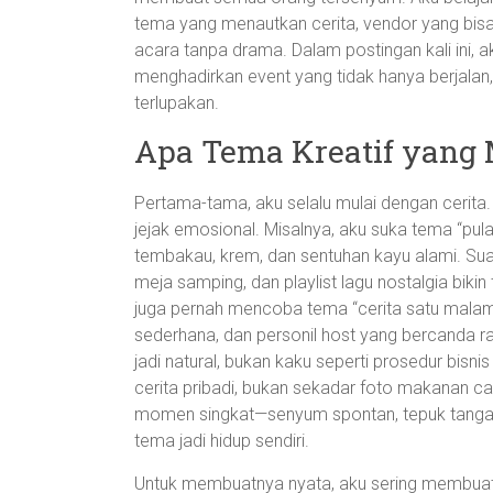
tema yang menautkan cerita, vendor yang bisa
acara tanpa drama. Dalam postingan kali ini, 
menghadirkan event yang tidak hanya berjalan,
terlupakan.
Apa Tema Kreatif yang
Pertama-tama, aku selalu mulai dengan cerita.
jejak emosional. Misalnya, aku suka tema “
tembakau, krem, dan sentuhan kayu alami. Sua
meja samping, dan playlist lagu nostalgia bik
juga pernah mencoba tema “cerita satu malam
sederhana, dan personil host yang bercanda r
jadi natural, bukan kaku seperti prosedur bisn
cerita pribadi, bukan sekadar foto makanan c
momen singkat—senyum spontan, tepuk tanga
tema jadi hidup sendiri.
Untuk membuatnya nyata, aku sering membuat 