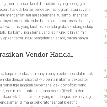
nja, serta tulisan kecil di backdrop yang mengajak
l seperti handuk kertas bercetak monogram atau suvenir
o
Aku mengamati hal-hal sederhana itu sambil menahan
p
asinya karena kita suka baca buku atau karena hostnya
bahwa tema yang kuat tidak selalu global; kadang cukup
O
, jika kamu ingin tema yang lebih unik, bikinlah mini
J
enyiapkan tamu untuk pengalaman acara, bukan hanya
S
asikan Vendor Handal
u
R
ra; tanpa mereka, kita hanya punya beberapa alat musik
L
mulai dengan shortlist 4-5 pemain utama: dekorator,
ku pakai tiga langkah sederhana: cek portofolio yang
M
tif, dan minta contoh rencana acara (timeline) dari
d
unikasi: kita butuh vendor yang mendengar, bukan yang
D
engalaman di mana dekorator sangat kreatif di