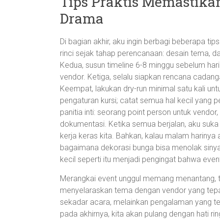
Tips Praktis Memastika
Drama
Di bagian akhir, aku ingin berbagi beberapa tips
rinci sejak tahap perencanaan: desain tema, daf
Kedua, susun timeline 6-8 minggu sebelum hari 
vendor. Ketiga, selalu siapkan rencana cadang
Keempat, lakukan dry-run minimal satu kali u
pengaturan kursi; catat semua hal kecil yang pe
panitia inti: seorang point person untuk vendo
dokumentasi. Ketika semua berjalan, aku suka
kerja keras kita. Bahkan, kalau malam harinya
bagaimana dekorasi bunga bisa menolak sinyal W
kecil seperti itu menjadi pengingat bahwa even
Merangkai event unggul memang menantang, ta
menyelaraskan tema dengan vendor yang tepat
sekadar acara, melainkan pengalaman yang ter
pada akhirnya, kita akan pulang dengan hati ring