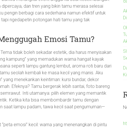
d
 dipercaya, dan tren yang bikin tamu merasa selesai
A
aku pengin berbagi cara sederhana namun efektif untuk
D
 tapi ngedapetin potongan hati tamu yang tak
O
T
 Menggugah Emosi Tamu?
A
Sl
 Tema tidak boleh sekadar estetik, dia harus menyisakan
S
pulang kampung” yang memadukan warna hangat kayak
sana seperti lampu gantung lembut, aroma roti baru dari
Da
in tamu seolah kembali ke masa kecil yang manis. Aku
K
” yang menekankan keintiman: kursi bundar, dekor
amah. Efeknya? Tamu bergerak lebih santai, foto bareng
is semrawut. Inti utamanya: pilih elemen yang memantik
antik. Ketika kita bisa membombardir tamu dengan
n saat lampu padam, tawa kecil saat pengumuman—
N
h
“peta emosi” kecil: warna yang menenangkan di pintu