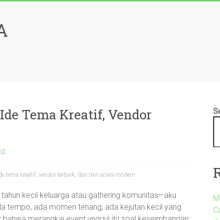
A
Ide Tema Kreatif, Vendor
S
ed
e tema kreatif, vendor terbaik, dan tren acara modern
 tahun kecil keluarga atau gathering komunitas—aku
M
Ada tempo, ada momen tenang, ada kejutan kecil yang
C
 bahwa merangkai event unggul itu soal keseimbangan: