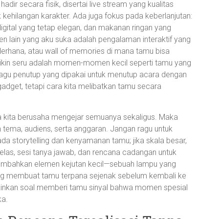
adir secara fisik, disertai live stream yang kualitas
kehilangan karakter. Ada juga fokus pada keberlanjutan:
igital yang tetap elegan, dan makanan ringan yang
n lain yang aku suka adalah pengalaman interaktif yang
derhana, atau wall of memories di mana tamu bisa
bikin seru adalah momen-momen kecil seperti tamu yang
 lagu penutup yang dipakai untuk menutup acara dengan
gadget, tetapi cara kita melibatkan tamu secara
ka kita berusaha mengejar semuanya sekaligus. Maka
n tema, audiens, serta anggaran. Jangan ragu untuk
da storytelling dan kenyamanan tamu; jika skala besar,
elas, sesi tanya jawab, dan rencana cadangan untuk
ambahkan elemen kejutan kecil—sebuah lampu yang
ng membuat tamu terpana sejenak sebelum kembali ke
elainkan soal memberi tamu sinyal bahwa momen spesial
ka.