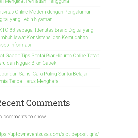
an Mengikat Perhatian Pengguna
ktivitas Online Modern dengan Pengalaman
igital yang Lebih Nyaman
KTO 88 sebagai Identitas Brand Digital yang
umbuh lewat Konsistensi dan Kemudahan
kses Informasi
ot Gacor: Tips Santai Biar Hiburan Online Tetap
eru dan Nggak Bikin Capek
pur dan Sains: Cara Paling Santai Belajar
imia Tanpa Harus Menghafal
Recent Comments
o comments to show.
ttps://uptowneventsusa.com/slot-deposit-qris/