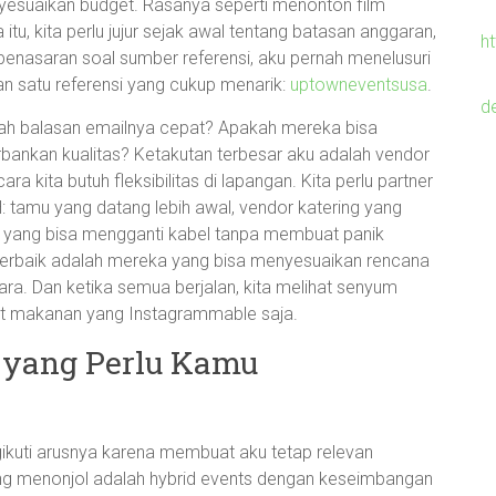
enyesuaikan budget. Rasanya seperti menonton film
 itu, kita perlu jujur sejak awal tentang batasan anggaran,
h
penasaran soal sumber referensi, aku pernah menelusuri
satu referensi yang cukup menarik:
uptowneventsusa
.
d
ah balasan emailnya cepat? Apakah mereka bisa
bankan kualitas? Ketakutan terbesar aku adalah vendor
ra kita butuh fleksibilitas di lapangan. Kita perlu partner
: tamu yang datang lebih awal, vendor katering yang
si yang bisa mengganti kabel tanpa membuat panik
terbaik adalah mereka yang bisa menyesuaikan rencana
ra. Dan ketika semua berjalan, kita melihat senyum
et makanan yang Instagrammable saja.
 yang Perlu Kamu
ikuti arusnya karena membuat aku tetap relevan
ling menonjol adalah hybrid events dengan keseimbangan