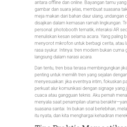
antara offline dan online. Bayangan tamu yang h
gambar dan suara jelas, membuat suasana tak 
meja makan dari bahan daur ulang, undangan d
disajikan dalam kemasan ramah lingkungan. Tre
personal: photobooth tematik, interaksi AR se
menuliskan kesan selama acara. Yang paling 
menyorot mikrofon untuk berbagi cerita, atau
rasa syukur. Intinya: tren modern bukan cuma 
langsung dalam narasi acara.
Dan tentu, tren bisa terasa membingungkan ji
penting untuk memilih tren yang sejalan denga
menyesuaikan: jika eventnya intim, fokuskan pa
perkuat alur komunikasi dengan signage yang j
cuaca atau gangguan teknis. Aku pernah men
menyala saat penampilan utama berakhir—ya
suasana santai. Ini bukan soal berlebihan, m
itu nyata, dan kita menghargai kehadiran mere