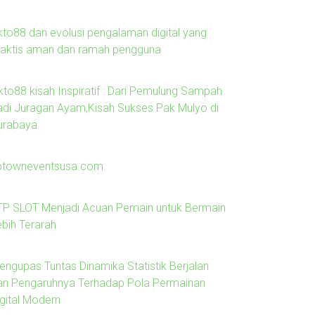
kto88 dan evolusi pengalaman digital yang
raktis aman dan ramah pengguna
kto88 kisah Inspiratif : Dari Pemulung Sampah
adi Juragan Ayam,Kisah Sukses Pak Mulyo di
urabaya
ptowneventsusa.com
TP SLOT Menjadi Acuan Pemain untuk Bermain
ebih Terarah
engupas Tuntas Dinamika Statistik Berjalan
an Pengaruhnya Terhadap Pola Permainan
igital Modern