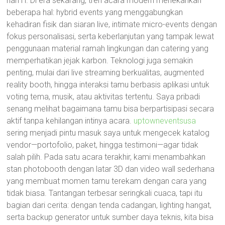
hari H. Di era sekarang, tren acara modern menekankan
beberapa hal: hybrid events yang menggabungkan
kehadiran fisik dan siaran live, intimate micro-events dengan
fokus personalisasi, serta keberlanjutan yang tampak lewat
penggunaan material ramah lingkungan dan catering yang
memperhatikan jejak karbon. Teknologi juga semakin
penting, mulai dari live streaming berkualitas, augmented
reality booth, hingga interaksi tamu berbasis aplikasi untuk
voting tema, musik, atau aktivitas tertentu. Saya pribadi
senang melihat bagaimana tamu bisa berpartisipasi secara
aktif tanpa kehilangan intinya acara.
uptowneventsusa
sering menjadi pintu masuk saya untuk mengecek katalog
vendor—portofolio, paket, hingga testimoni—agar tidak
salah pilih. Pada satu acara terakhir, kami menambahkan
stan photobooth dengan latar 3D dan video wall sederhana
yang membuat momen tamu terekam dengan cara yang
tidak biasa. Tantangan terbesar seringkali cuaca, tapi itu
bagian dari cerita: dengan tenda cadangan, lighting hangat,
serta backup generator untuk sumber daya teknis, kita bisa