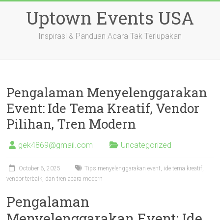
Skip
Uptown Events USA
to
content
Inspirasi & Panduan Acara Tak Terlupakan
Pengalaman Menyelenggarakan
Event: Ide Tema Kreatif, Vendor
Pilihan, Tren Modern
gek4869@gmail.com
Uncategorized
October 6, 2025
Tips menyelenggarakan event, ide tema kreatif,
vendor terbaik, dan tren acara modern
Pengalaman
Menyelenggarakan Event: Ide